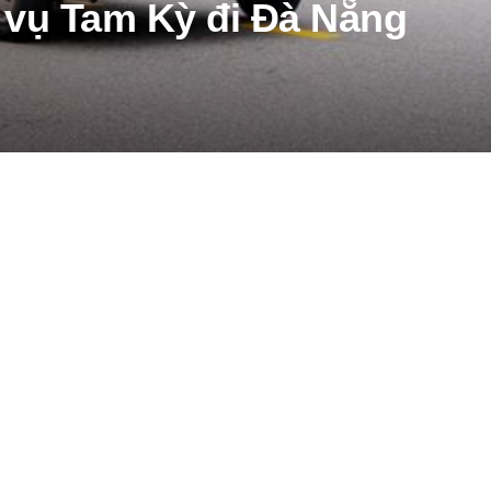
h vụ Tam Kỳ đi Đà Nẵng