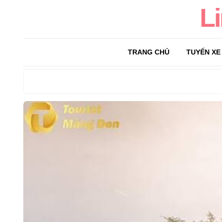
L
TRANG CHỦ
TUYẾN XE
Search
for: