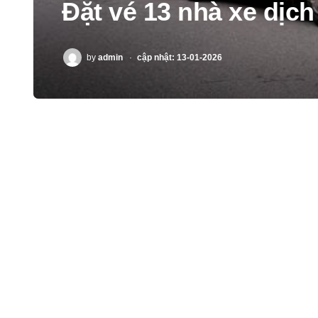
Đặt vé 13 nhà xe dịc
POSTED
by
admin
cập nhật: 13-01-2026