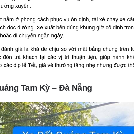
hường xuyên.
nằm ở phong cách phục vụ ổn định, tài xế chạy xe cẩn 
ch dọc đường. Xe xuất bến đúng khung giờ cố định tron
c hoặc di chuyển ngắn ngày.
đánh giá là khá dễ chịu so với mặt bằng chung trên t
c đón trả khách tại các vị trí thuận tiện, giúp hành khá
 các dịp lễ Tết, giá vé thường tăng nhẹ nhưng được t
Quảng Tam Kỳ – Đà Nẵng