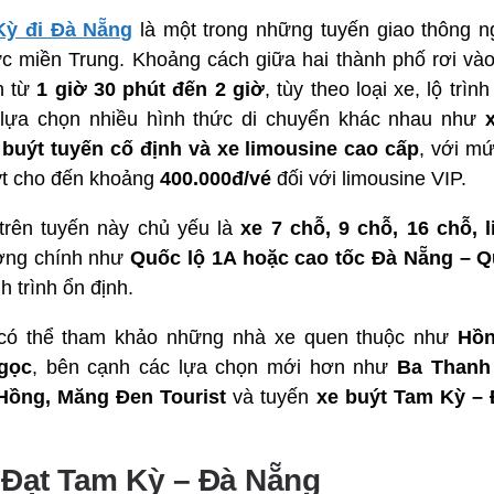
Kỳ đi Đà Nẵng
là một trong những tuyến giao thông n
vực miền Trung. Khoảng cách giữa hai thành phố rơi v
h từ
1 giờ 30 phút đến 2 giờ
, tùy theo loại xe, lộ trì
 lựa chọn nhiều hình thức di chuyển khác nhau như
 buýt tuyến cố định và xe limousine cao cấp
, với m
t cho đến khoảng
400.000đ/vé
đối với limousine VIP.
trên tuyến này chủ yếu là
xe 7 chỗ, 9 chỗ, 16 chỗ, 
ường chính như
Quốc lộ 1A hoặc cao tốc Đà Nẵng – 
 trình ổn định.
n có thể tham khảo những nhà xe quen thuộc như
Hồn
gọc
, bên cạnh các lựa chọn mới hơn như
Ba Thanh
Hồng, Măng Đen Tourist
và tuyến
xe buýt Tam Kỳ –
 Đạt Tam Kỳ – Đà Nẵng