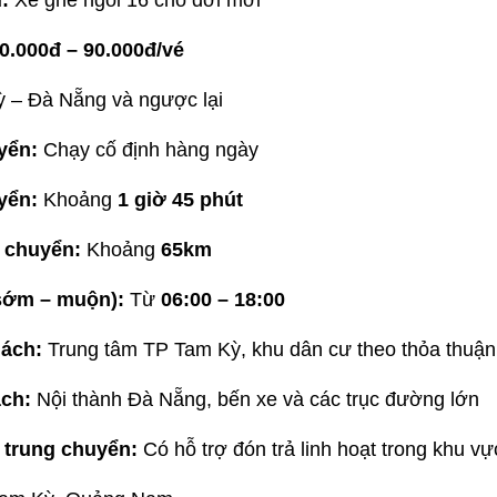
:
Xe ghế ngồi 16 chỗ đời mới
0.000đ – 90.000đ/vé
 – Đà Nẵng và ngược lại
yển:
Chạy cố định hàng ngày
yển:
Khoảng
1 giờ 45 phút
 chuyển:
Khoảng
65km
sớm – muộn):
Từ
06:00 – 18:00
ách:
Trung tâm TP Tam Kỳ, khu dân cư theo thỏa thuận
ách:
Nội thành Đà Nẵng, bến xe và các trục đường lớn
 trung chuyển:
Có hỗ trợ đón trả linh hoạt trong khu vự