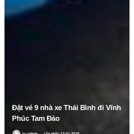
Đặt vé 9 nhà xe Thái Bình đi Vĩnh
Phúc Tam Đảo
POSTED
by
admin
cập nhật: 13-01-2026