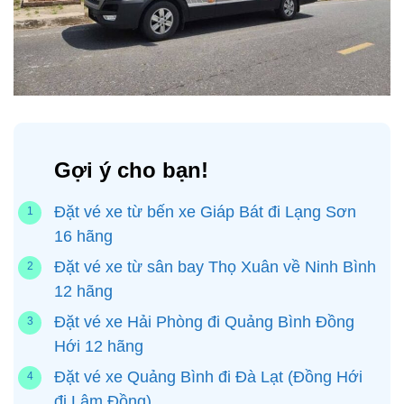
Gợi ý cho bạn!
Đặt vé xe từ bến xe Giáp Bát đi Lạng Sơn
16 hãng
Đặt vé xe từ sân bay Thọ Xuân về Ninh Bình
12 hãng
Đặt vé xe Hải Phòng đi Quảng Bình Đồng
Hới 12 hãng
Đặt vé xe Quảng Bình đi Đà Lạt (Đồng Hới
đi Lâm Đồng)