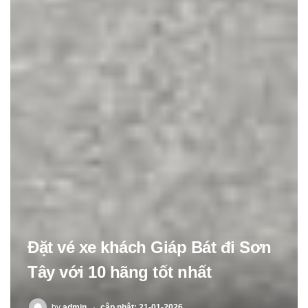
Đặt vé xe khách Giáp Bát đi Sơn
Tây với 10 hãng tốt nhất
POSTED
by
admin
cập nhật: 21-01-2026