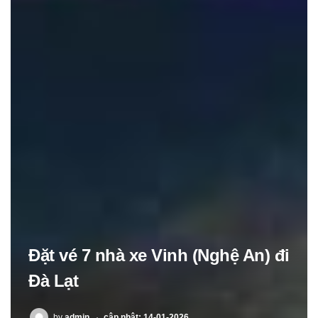
Đặt vé 7 nhà xe Vinh (Nghệ An) đi
Đà Lạt
POSTED
by
admin
cập nhật: 14-01-2026