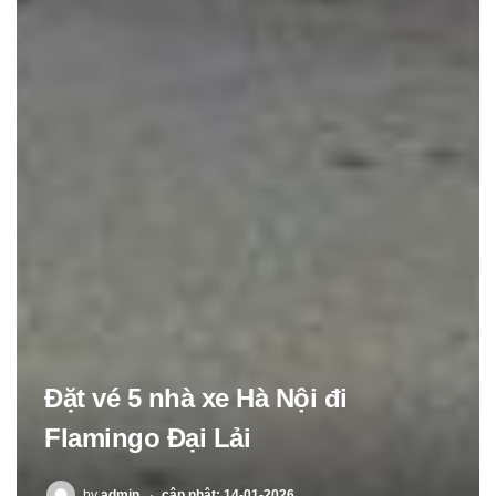
Đặt vé 5 nhà xe Hà Nội đi
Flamingo Đại Lải
POSTED
by
admin
cập nhật: 14-01-2026