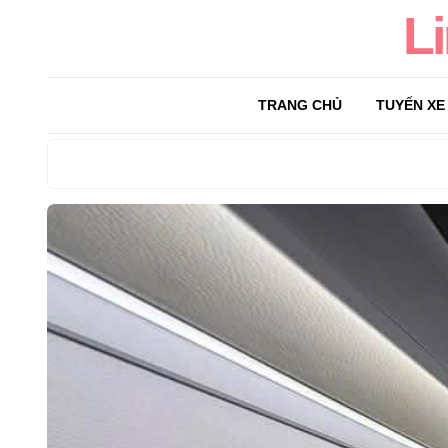
L
TRANG CHỦ
TUYẾN XE
Search
for: