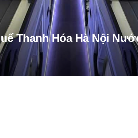
uế Thanh Hóa Hà Nội Nướ