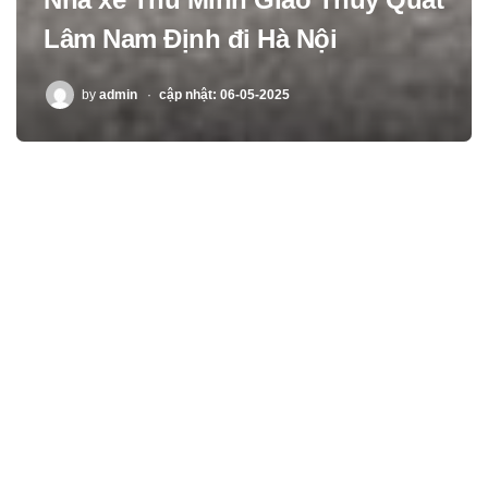
Lâm Nam Định đi Hà Nội
POSTED
by
admin
cập nhật: 06-05-2025