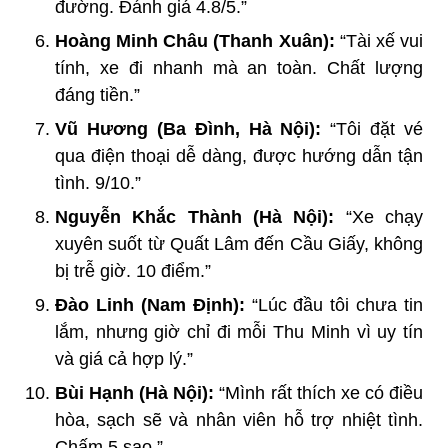
đường. Đánh giá 4.8/5.”
Hoàng Minh Châu (Thanh Xuân):
“Tài xế vui
tính, xe đi nhanh mà an toàn. Chất lượng
đáng tiền.”
Vũ Hương (Ba Đình, Hà Nội):
“Tôi đặt vé
qua điện thoại dễ dàng, được hướng dẫn tận
tình. 9/10.”
Nguyễn Khắc Thành (Hà Nội):
“Xe chạy
xuyên suốt từ Quất Lâm đến Cầu Giấy, không
bị trễ giờ. 10 điểm.”
Đào Linh (Nam Định):
“Lúc đầu tôi chưa tin
lắm, nhưng giờ chỉ đi mỗi Thu Minh vì uy tín
và giá cả hợp lý.”
Bùi Hạnh (Hà Nội):
“Mình rất thích xe có điều
hòa, sạch sẽ và nhân viên hỗ trợ nhiệt tình.
Chấm 5 sao.”