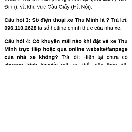
Định), và khu vực Cầu Giấy (Hà Nội).
Câu hỏi 3: Số điện thoại xe Thu Minh là ?
Trả lời:
096.110.2628
là số hotline chính thức của nhà xe.
Câu hỏi 4: Có khuyến mãi nào khi đặt vé xe Thu
Minh trực tiếp hoặc qua online website/fanpage
của nhà xe không?
Trả lời: Hiện tại chưa có
chương trình khuyến mãi cụ thể, nên theo dõi
fanpage để cập nhật nhanh nhất.
Câu hỏi 5: Nhà xe Thu Minh hoạt động ở những
tuyến đường nào? Có nhận đón khách dọc
đường hay chỉ đón tại điểm đón trả khách?
Trả
lời: Nhà xe chuyên tuyến Quất Lâm – Hà Nội và
ngược lại, có thể đón khách dọc các trục chính
nhưng cần báo trước.