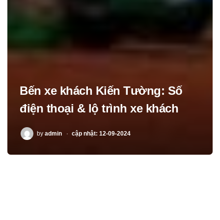
Bến xe khách Kiến Tường: Số
điện thoại & lộ trình xe khách
POSTED
by
admin
cập nhật: 12-09-2024