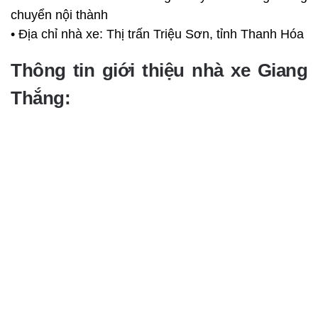
chuyển nội thành
• Địa chỉ nhà xe: Thị trấn Triệu Sơn, tỉnh Thanh Hóa
Thông tin giới thiệu nhà xe Giang
Thắng:
Giang Thắng là nhà xe quen thuộc với nhiều hành
khách thường xuyên di chuyển các tuyến dài xuất
phát từ Thanh Hóa. Ngoài tuyến Thanh Hóa – Hà
Nội vốn đã có tên tuổi, nhà xe này cũng duy trì hoạt
động ổn định trên tuyến đi Hà Giang.
Ưu điểm của Giang Thắng nằm ở sự linh hoạt trong
cách đặt vé. Hành khách có thể đặt trực tiếp tại văn
phòng, liên hệ qua điện thoại hoặc nhắn tin fanpage
để giữ chỗ trước, khá thuận tiện trong những dịp