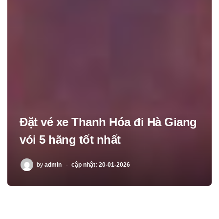
Đặt vé xe Thanh Hóa đi Hà Giang
vói 5 hãng tốt nhất
POSTED
by
admin
cập nhật: 20-01-2026