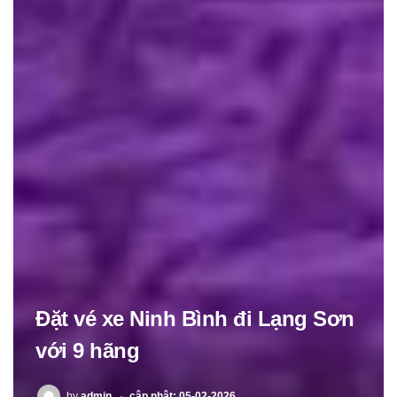
Đặt vé xe Ninh Bình đi Lạng Sơn
với 9 hãng
POSTED
by
admin
cập nhật: 05-02-2026