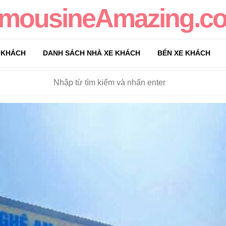
imousineAmazing.c
 KHÁCH
DANH SÁCH NHÀ XE KHÁCH
BẾN XE KHÁCH