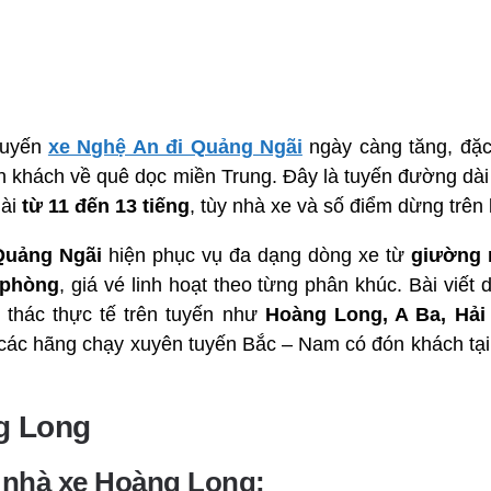
tuyến
xe Nghệ An đi Quảng Ngãi
ngày càng tăng, đặc 
nh khách về quê dọc miền Trung. Đây là tuyến đường dà
dài
từ 11 đến 13 tiếng
, tùy nhà xe và số điểm dừng trên l
Quảng Ngãi
hiện phục vụ đa dạng dòng xe từ
giường 
 phòng
, giá vé linh hoạt theo từng phân khúc. Bài viết
 thác thực tế trên tuyến như
Hoàng Long, A Ba, Hải
 các hãng chạy xuyên tuyến Bắc – Nam có đón khách tạ
g Long
ệ nhà xe Hoàng Long: