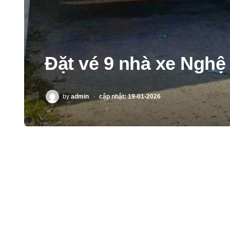
Đặt vé 9 nhà xe Nghệ
POSTED
by
admin
cập nhật: 19-01-2026