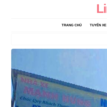
L
TRANG CHỦ
TUYẾN XE
Search
for: