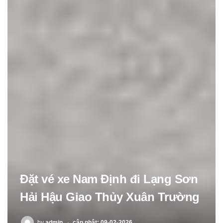
Đặt vé xe Nam Định đi Lạng Sơn
Hải Hậu Giao Thủy Xuân Trường
POSTED
by
admin
cập nhật: 09-02-2026