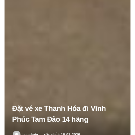
Đặt vé xe Thanh Hóa đi Vĩnh
Phúc Tam Đảo 14 hãng
POSTED
by
admin
cập nhật: 10-02-2026