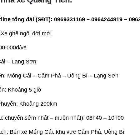
line tổng đài (SĐT):
0969331169 – 0964244819 – 096
 Xe ghế ngồi đời mới
00.000đ/vé
ái – Lạng Sơn
uyển: Móng Cái – Cẩm Phả – Uông Bí – Lạng Sơn
ển: Khoảng 5 giờ
chuyển: Khoảng 200km
ác chuyến sớm nhất – muộn nhất): 08h40 – 10h00
ch: Bến xe Móng Cái, khu vực Cẩm Phả, Uông Bí