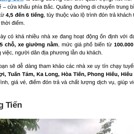
 tế – cửa khẩu phía Bắc. Quãng đường di chuyển trung 
 từ
4,5 đến 6 tiếng
, tùy thuộc vào lộ trình đón trả khách 
 thời điểm.
ày có khá nhiều nhà xe đang hoạt động ổn định với 
45 chỗ, xe giường nằm
, mức giá phổ biến từ
100.000
 việc, người dân địa phương lẫn du khách.
, bạn sẽ dễ dàng tham khảo các nhà xe uy tín chạy tuy
ợi, Tuấn Tám, Ka Long, Hòa Tiến, Phong Hiếu, Hiế
 trình, giá vé, điểm đón trả và chất lượng dịch vụ, giúp 
g Tiến