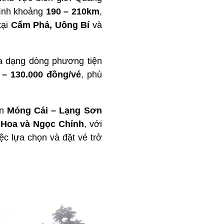
bình khoảng
190 – 210km
,
tại
Cẩm Phả, Uông Bí
và
đa dạng dòng phương tiện
 – 130.000 đồng/vé
, phù
ến
Móng Cái – Lạng Sơn
u Hoa và Ngọc Chỉnh
, với
việc lựa chọn và đặt vé trở