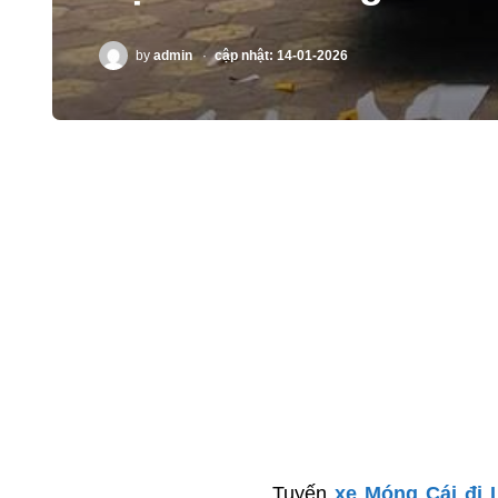
POSTED
by
admin
cập nhật: 14-01-2026
Tuyến
xe Móng Cái đi 