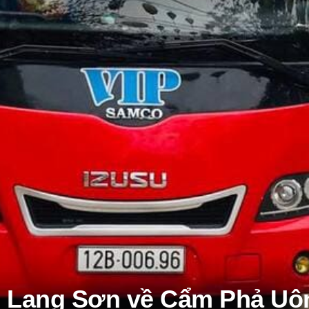
đi Lạng Sơn về Cẩm Phả Uô