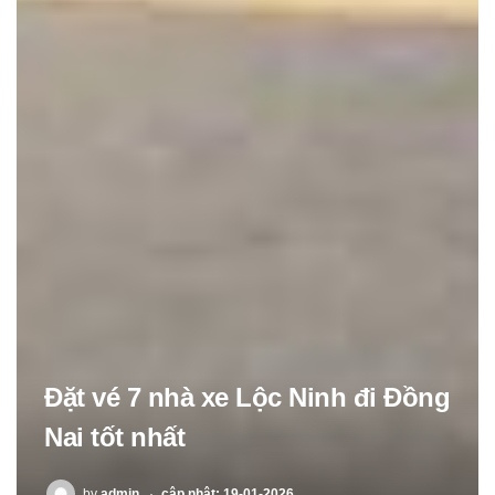
Đặt vé 7 nhà xe Lộc Ninh đi Đồng
Nai tốt nhất
POSTED
by
admin
cập nhật: 19-01-2026