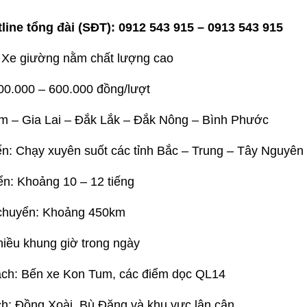
line tổng đài (SĐT):
0912 543 915 – 0913 543 915
 Xe giường nằm chất lượng cao
00.000 – 600.000 đồng/lượt
m – Gia Lai – Đắk Lắk – Đắk Nông – Bình Phước
uyển: Chạy xuyên suốt các tỉnh Bắc – Trung – Tây Nguy
ển: Khoảng 10 – 12 tiếng
chuyển: Khoảng 450km
hiều khung giờ trong ngày
ch: Bến xe Kon Tum, các điểm dọc QL14
ch: Đồng Xoài, Bù Đăng và khu vực lân cận