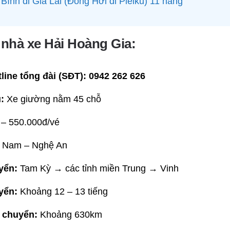
Bình đi Gia Lai (Đồng Hới đi Pleiku) 11 hãng
ệ nhà xe Hải Hoàng Gia:
line tổng đài (SĐT):
0942 262 626
:
Xe giường nằm 45 chỗ
– 550.000đ/vé
Nam – Nghệ An
yển:
Tam Kỳ → các tỉnh miền Trung → Vinh
yển:
Khoảng 12 – 13 tiếng
 chuyển:
Khoảng 630km