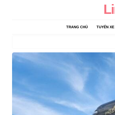
L
TRANG CHỦ
TUYẾN XE
Search
for: