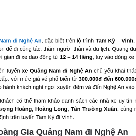
Nam đi Nghệ An
, đặc biệt trên lộ trình
Tam Kỳ – Vinh
,
n để đi công tác, thăm người thân và du lịch. Quãng đ
ời gian đi xe dao động từ
12 – 14 tiếng
, tùy vào dòng xe 
rên tuyến
xe Quảng Nam đi Nghệ An
chủ yếu khai thá
cấp, với mức giá vé phổ biến từ
300.000đ đến 600.000
giúp hành khách nghỉ ngơi xuyên đêm và đến Nghệ An và
h khách có thể tham khảo danh sách các nhà xe uy tín
hượng Hoàng, Hoàng Long, Tân Trường Xuân
, cùng 
ịnh trên tuyến Tam Kỳ đi Vinh.
Hoàng Gia Quảng Nam đi Nghệ An