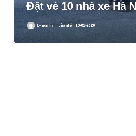
Đặt vé 10 nhà xe Hà 
POSTED
by
admin
cập nhật: 13-01-2026