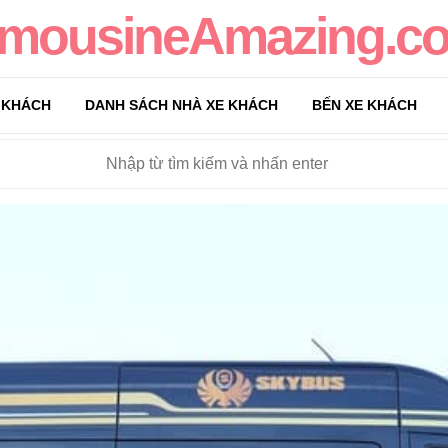
imousineAmazing.c
 KHÁCH
DANH SÁCH NHÀ XE KHÁCH
BẾN XE KHÁCH