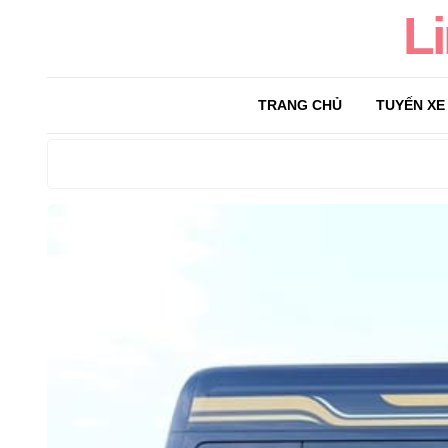
L
TRANG CHỦ
TUYẾN XE
Search
for: