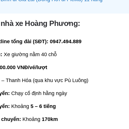
ệ nhà xe Hoàng Phương:
line tổng đài (SĐT):
0947.494.889
:
Xe giường nằm 40 chỗ
00.000 VNĐ/vé/lượt
 – Thanh Hóa (qua khu vực Pù Luông)
yển:
Chạy cố định hằng ngày
yển:
Khoảng
5 – 6 tiếng
 chuyển:
Khoảng
170km