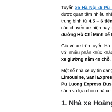
Tuyến
xe Hà Nội đi Pù
được quan tâm nhiều nhấ
trung bình từ
4,5 – 6 tiế
các chuyến xe hiện nay
đường Hồ Chí Minh
để l
Giá vé xe trên tuyến Hà
với nhiều phân khúc khá
xe giường nằm 40 chỗ
,
Một số nhà xe uy tín đan
Limousine, Sani Expre
Pu Luong Express Bus,
sánh và lựa chọn nhà xe 
1. Nhà xe Hoàn