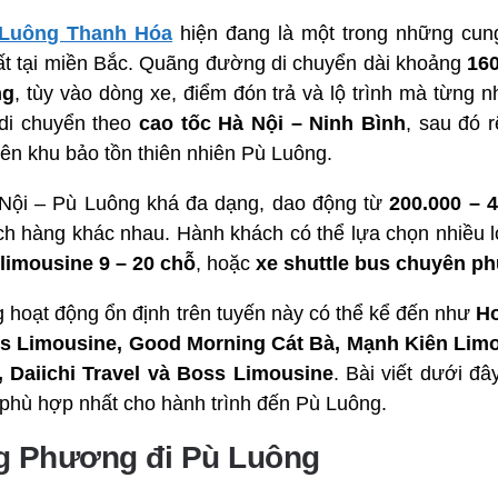
 Luông Thanh Hóa
hiện đang là một trong những cung
t tại miền Bắc. Quãng đường di chuyển dài khoảng
16
ng
, tùy vào dòng xe, điểm đón trả và lộ trình mà từng n
 di chuyển theo
cao tốc Hà Nội – Ninh Bình
, sau đó 
ên khu bảo tồn thiên nhiên Pù Luông.
 Nội – Pù Luông khá đa dạng, dao động từ
200.000 – 
ch hàng khác nhau. Hành khách có thể lựa chọn nhiều l
limousine 9 – 20 chỗ
, hoặc
xe shuttle bus chuyên ph
g hoạt động ổn định trên tuyến này có thể kể đến như
Ho
ss Limousine, Good Morning Cát Bà, Mạnh Kiên Limo
 Daiichi Travel và Boss Limousine
. Bài viết dưới đ
phù hợp nhất cho hành trình đến Pù Luông.
g Phương đi Pù Luông