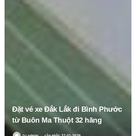
Đặt vé xe Đắk Lắk đi Bình Phước
từ Buôn Ma Thuột 32 hãng
POSTED
by
admin
cập nhật: 27-01-2026