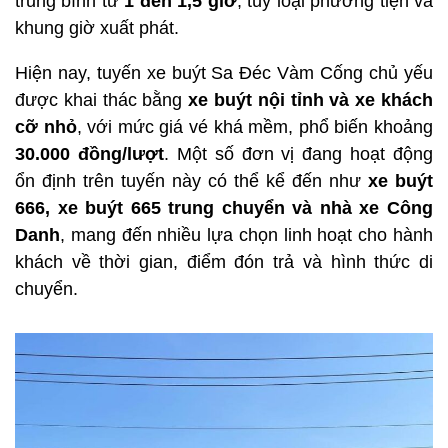
trung bình từ
1 đến 1,5 giờ
, tùy loại phương tiện và
khung giờ xuất phát.
Hiện nay, tuyến xe buýt Sa Đéc Vàm Cống chủ yếu
được khai thác bằng
xe buýt nội tỉnh và xe khách
cỡ nhỏ
, với mức giá vé khá mềm, phổ biến khoảng
30.000 đồng/lượt
. Một số đơn vị đang hoạt động
ổn định trên tuyến này có thể kể đến như
xe buýt
666, xe buýt 665 trung chuyển và nhà xe Công
Danh
, mang đến nhiều lựa chọn linh hoạt cho hành
khách về thời gian, điểm đón trả và hình thức di
chuyển.