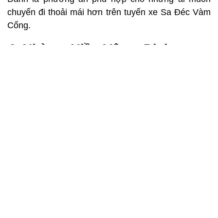
chuyến đi thoải mái hơn trên tuyến xe Sa Đéc Vàm
Cống.
4. Nhà xe Hiền Vân – Dịch vụ xe
tuyến kết nối Sa Đéc – Vàm
Cống