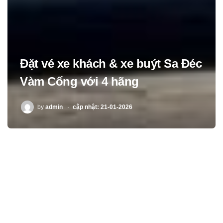
Đặt vé xe khách & xe buýt Sa Đéc
Vàm Cống với 4 hãng
POSTED
by
admin
cập nhật: 21-01-2026