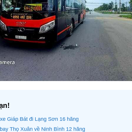
ạn!
 xe Giáp Bát đi Lạng Sơn 16 hãng
 bay Thọ Xuân về Ninh Bình 12 hãng