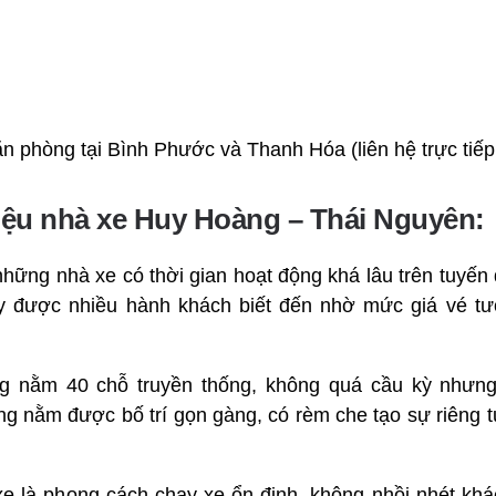
n phòng tại Bình Phước và Thanh Hóa (liên hệ trực tiếp đ
hiệu nhà xe Huy Hoàng – Thái Nguyên:
hững nhà xe có thời gian hoạt động khá lâu trên tuyế
 được nhiều hành khách biết đến nhờ mức giá vé t
 nằm 40 chỗ truyền thống, không quá cầu kỳ nhưng
g nằm được bố trí gọn gàng, có rèm che tạo sự riêng 
e là phong cách chạy xe ổn định, không nhồi nhét kh