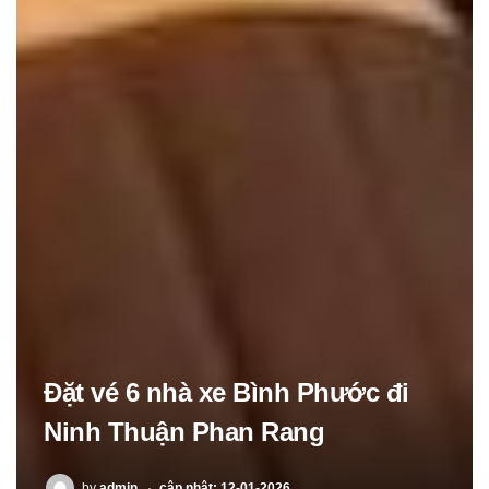
Đặt vé 6 nhà xe Bình Phước đi
Ninh Thuận Phan Rang
POSTED
by
admin
cập nhật: 12-01-2026