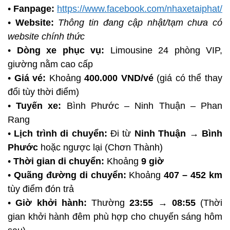
•
Fanpage:
https://www.facebook.com/nhaxetaiphat/
•
Website:
Thông tin đang cập nhật/tạm chưa có
website chính thức
•
Dòng xe phục vụ:
Limousine 24 phòng VIP,
giường nằm cao cấp
•
Giá vé:
Khoảng
400.000 VND/vé
(giá có thể thay
đổi tùy thời điểm)
•
Tuyến xe:
Bình Phước – Ninh Thuận – Phan
Rang
•
Lịch trình di chuyển:
Đi từ
Ninh Thuận → Bình
Phước
hoặc ngược lại (Chơn Thành)
•
Thời gian di chuyển:
Khoảng
9 giờ
•
Quãng đường di chuyển:
Khoảng
407 – 452 km
tùy điểm đón trả
•
Giờ khởi hành:
Thường
23:55 → 08:55
(Thời
gian khởi hành đêm phù hợp cho chuyến sáng hôm