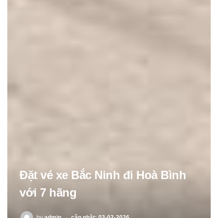
Đặt vé xe Bắc Ninh đi Hoà Bình
với 7 hãng
POSTED
by
admin
cập nhật: 03-02-2026