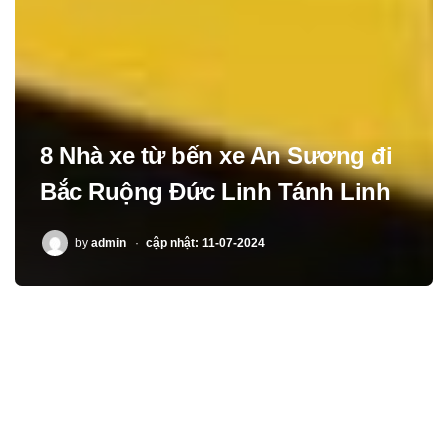
8 Nhà xe từ bến xe An Sương đi
Bắc Ruộng Đức Linh Tánh Linh
POSTED
by
admin
cập nhật: 11-07-2024