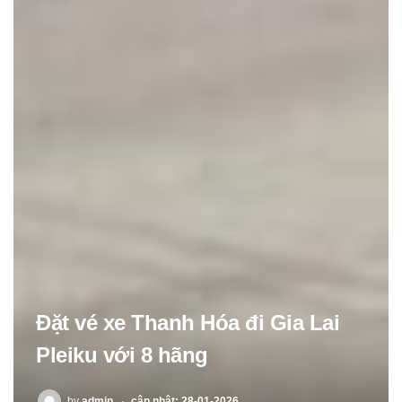
Đặt vé xe Thanh Hóa đi Gia Lai
Pleiku với 8 hãng
POSTED
by
admin
cập nhật: 28-01-2026