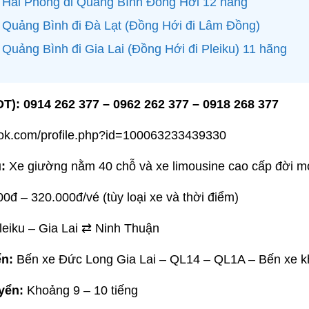
e Hải Phòng đi Quảng Bình Đồng Hới 12 hãng
 Quảng Bình đi Đà Lạt (Đồng Hới đi Lâm Đồng)
 Quảng Bình đi Gia Lai (Đồng Hới đi Pleiku) 11 hãng
ĐT): 0914 262 377 – 0962 262 377 – 0918 268 377
ok.com/profile.php?id=100063233439330
:
Xe giường nằm 40 chỗ và xe limousine cao cấp đời m
đ – 320.000đ/vé (tùy loại xe và thời điểm)
eiku – Gia Lai ⇄ Ninh Thuận
ển:
Bến xe Đức Long Gia Lai – QL14 – QL1A – Bến xe 
yển:
Khoảng 9 – 10 tiếng