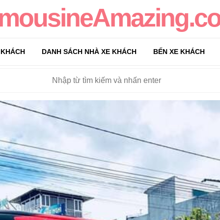
imousineAmazing.c
 KHÁCH
DANH SÁCH NHÀ XE KHÁCH
BẾN XE KHÁCH