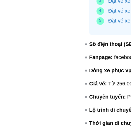
Đặt vé x
Đặt vé xe
Đặt vé xe
Số điện thoại (S
Fanpage:
facebo
Dòng xe phục vụ
Giá vé:
Từ 256.000
Chuyên tuyến:
Pl
Lộ trình di chuy
Thời gian di chu