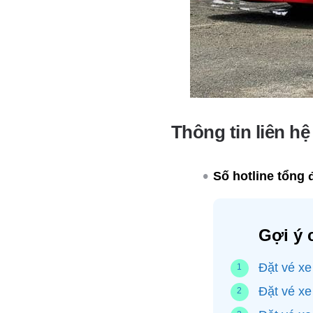
Thông tin liên h
Số hotline tổng đ
Gợi ý 
Đặt vé xe
Đặt vé xe