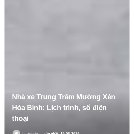
Nhà xe Trung Trầm Mường Xén
Hòa Bình: Lịch trình, số điện
thoại
POSTED
by
admin
cập nhật: 19-08-2025