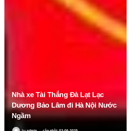
Nhà xe Tài Thắng Đà Lạt Lạc
Dương Bảo Lâm đi Hà Nội Nước
Ngầm
POSTED
by
admin
cập nhật: 03-06-2025