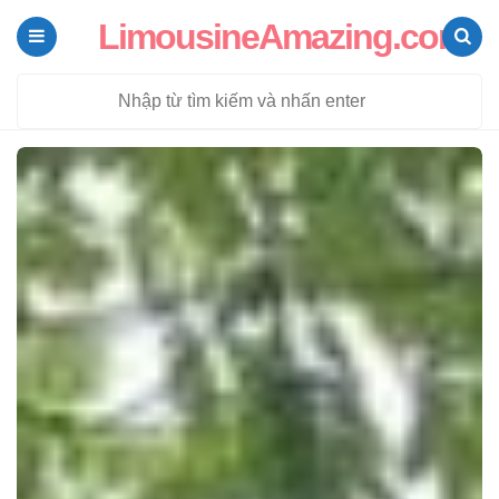
LimousineAmazing.com
Menu
Search
Search
for: