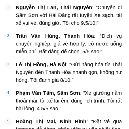
Nguyễn Thị Lan, Thái Nguyên
: “Chuyến đi
Sầm Sơn với Hải Đăng rất tuyệt! Xe sạch, tài
xế vui vẻ, đúng giờ. Tôi cho 9.5/10!”
Trần Văn Hùng, Thanh Hóa
: “Dịch vụ
chuyên nghiệp, giá vé hợp lý, có nước uống
miễn phí. Rất đáng để chọn. 5/5 sao!”
Lê Thị Hồng, Hà Nội
: “Gửi hàng hóa từ Thái
Nguyên đến Thanh Hóa nhanh gọn, không hư
hỏng. Tôi đánh giá 8/10.”
Phạm Văn Tâm, Sầm Sơn
: “Xe giường nằm
thoải mái, tài xế lái êm, đúng lịch trình. Tôi rất
hài lòng. 4.5/5 sao.”
Hoàng Thị Mai, Ninh Bình
: “Đặt vé qua