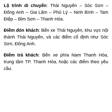
Lộ trình di chuyển
: Thái Nguyên – Sóc Sơn –
Đông Anh – Gia Lâm – Phủ Lý – Ninh Bình – Tam
Điệp – Bỉm Sơn – Thanh Hóa.
Điểm đón khách
: Bến xe Thái Nguyên, khu vực nội
thành Thái Nguyên, và các điểm cố định như Sóc
Sơn, Đông Anh.
Điểm trả khách
: Bến xe phía Nam Thanh Hóa,
trung tâm TP. Thanh Hóa, hoặc các điểm theo yêu
cầu.