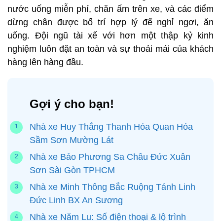
nước uống miễn phí, chăn ấm trên xe, và các điểm
dừng chân được bố trí hợp lý để nghỉ ngơi, ăn
uống. Đội ngũ tài xế với hơn một thập kỷ kinh
nghiệm luôn đặt an toàn và sự thoải mái của khách
hàng lên hàng đầu.
Gợi ý cho bạn!
Nhà xe Huy Thắng Thanh Hóa Quan Hóa
Sầm Sơn Mường Lát
Nhà xe Bảo Phương Sa Châu Đức Xuân
Sơn Sài Gòn TPHCM
Nhà xe Minh Thông Bắc Ruộng Tánh Linh
Đức Linh BX An Sương
Nhà xe Năm Lu: Số điện thoại & lộ trình