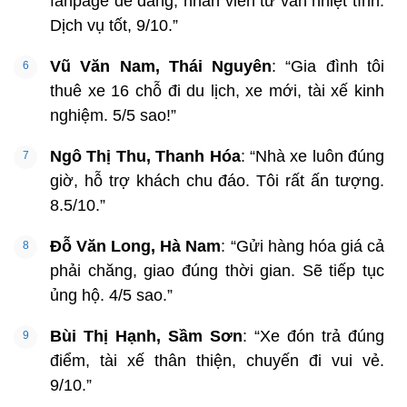
fanpage dễ dàng, nhân viên tư vấn nhiệt tình.
Dịch vụ tốt, 9/10.”
Vũ Văn Nam, Thái Nguyên
: “Gia đình tôi
thuê xe 16 chỗ đi du lịch, xe mới, tài xế kinh
nghiệm. 5/5 sao!”
Ngô Thị Thu, Thanh Hóa
: “Nhà xe luôn đúng
giờ, hỗ trợ khách chu đáo. Tôi rất ấn tượng.
8.5/10.”
Đỗ Văn Long, Hà Nam
: “Gửi hàng hóa giá cả
phải chăng, giao đúng thời gian. Sẽ tiếp tục
ủng hộ. 4/5 sao.”
Bùi Thị Hạnh, Sầm Sơn
: “Xe đón trả đúng
điểm, tài xế thân thiện, chuyến đi vui vẻ.
9/10.”