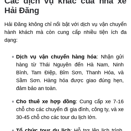
Các dịch vụ khác của nhà xe
Hải Đăng
Hải Đăng không chỉ nổi bật với dịch vụ vận chuyển
hành khách mà còn cung cấp nhiều tiện ích đa
dạng:
Dịch vụ vận chuyển hàng hóa
: Nhận gửi
hàng từ Thái Nguyên đến Hà Nam, Ninh
Bình, Tam Điệp, Bỉm Sơn, Thanh Hóa, và
Sầm Sơn. Hàng hóa được giao đúng hẹn,
đảm bảo an toàn.
Cho thuê xe hợp đồng
: Cung cấp xe 7-16
chỗ cho các chuyến đi gia đình, công ty, và xe
30-45 chỗ cho các tour du lịch lớn.
Tổ chức tour du lịch
: Hỗ trợ lên lịch trình,