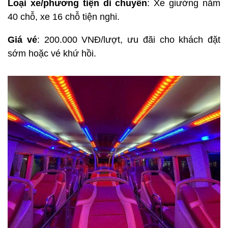
Loại xe/phương tiện di chuyển
: Xe giường nằm
40 chỗ, xe 16 chỗ tiện nghi.
Giá vé
: 200.000 VNĐ/lượt, ưu đãi cho khách đặt
sớm hoặc vé khứ hồi.