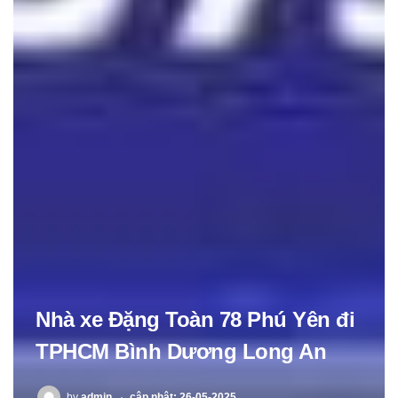
Nhà xe Đặng Toàn 78 Phú Yên đi
TPHCM Bình Dương Long An
POSTED
by
admin
cập nhật: 26-05-2025