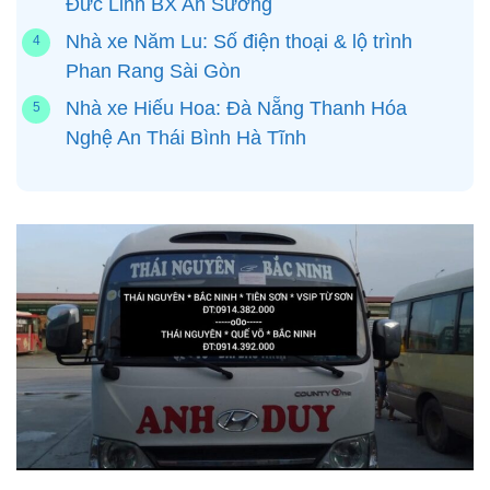
Đức Linh BX An Sương
Nhà xe Năm Lu: Số điện thoại & lộ trình
Phan Rang Sài Gòn
Nhà xe Hiếu Hoa: Đà Nẵng Thanh Hóa
Nghệ An Thái Bình Hà Tĩnh