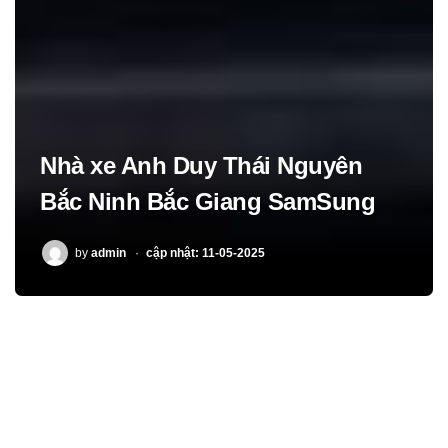
Nhà xe Anh Duy Thái Nguyên
Bắc Ninh Bắc Giang SamSung
POSTED
by
admin
cập nhật: 11-05-2025