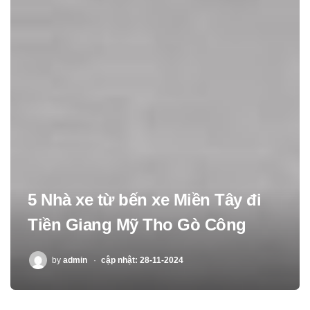
5 Nhà xe từ bến xe Miền Tây đi
Tiền Giang Mỹ Tho Gò Công
POSTED
by
admin
cập nhật: 28-11-2024