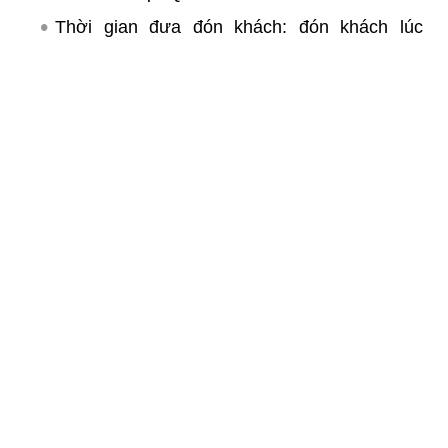
Thời gian đưa đón khách: đón khách lúc
8h30, 11h, 20h30 hàng ngày
Giá vé xe: từ 180K – 280K/vé/chuyến đi
Facebook:
https://www.facebook.com/thanhsangtrinhan
Website: https://xetrinhan.com/